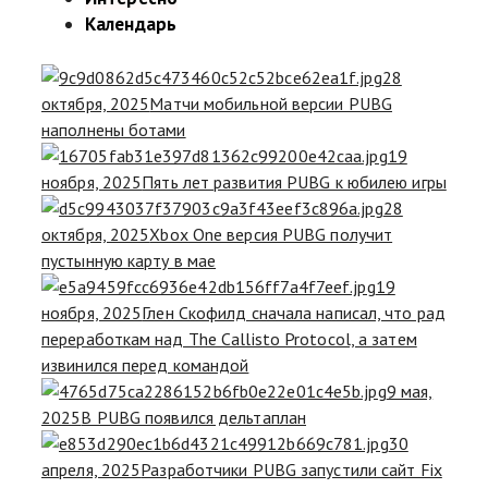
Календарь
28
октября, 2025
Матчи мобильной версии PUBG
наполнены ботами
19
ноября, 2025
Пять лет развития PUBG к юбилею игры
28
октября, 2025
Xbox One версия PUBG получит
пустынную карту в мае
19
ноября, 2025
Глен Скофилд сначала написал, что рад
переработкам над The Callisto Protocol, а затем
извинился перед командой
9 мая,
2025
В PUBG появился дельтаплан
30
апреля, 2025
Разработчики PUBG запустили сайт Fix