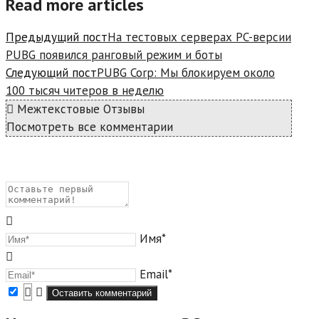
Read more articles
Предыдущий пост
На тестовых серверах PC-версии
PUBG появился ранговый режим и боты
Следующий пост
PUBG Corp: Мы блокируем около
100 тысяч читеров в неделю
Межтекстовые Отзывы
Посмотреть все комментарии
Имя*
Email*