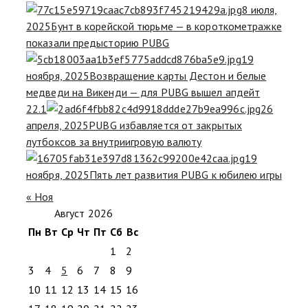
8 июля,
2025
Бунт в корейской тюрьме — в короткометражке
показали предысторию PUBG
19
ноября, 2025
Возвращение карты Дестон и белые
медведи на Викенди — для PUBG вышел апдейт
22.1
26
апреля, 2025
PUBG избавляется от закрытых
лутбоксов за внутриигровую валюту
19
ноября, 2025
Пять лет развития PUBG к юбилею игры
« Ноя
Август 2026
Пн
Вт
Ср
Чт
Пт
Сб
Вс
1
2
3
4
5
6
7
8
9
10
11
12
13
14
15
16