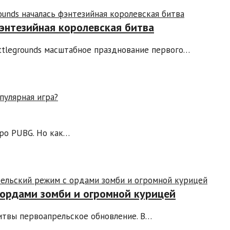
фэнтезийная королевская битва
attlegrounds масштабное празднование первого…
про PUBG. Но как…
 ордами зомби и огромной курицей
итвы первоапрельское обновление. В…