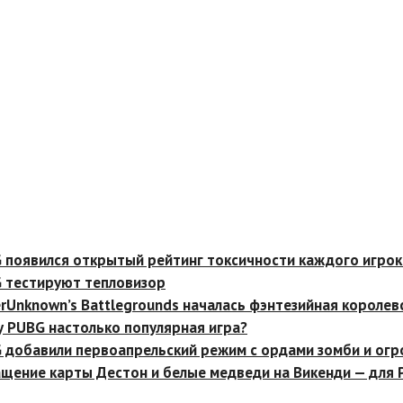
вился открытый рейтинг токсичности каждого игрока
тируют тепловизор
known’s Battlegrounds началась фэнтезийная королевская
G настолько популярная игра?
авили первоапрельский режим с ордами зомби и огромно
е карты Дестон и белые медведи на Викенди — для PUBG