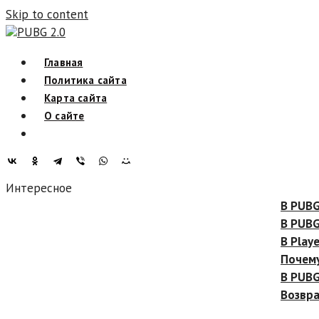
Skip to content
PUBG 2.0
Главная
Политика сайта
Карта сайта
О сайте
Интересное
В PUBG поя
В PUBG тес
В PlayerUn
Почему PUB
В PUBG доб
Возвращени