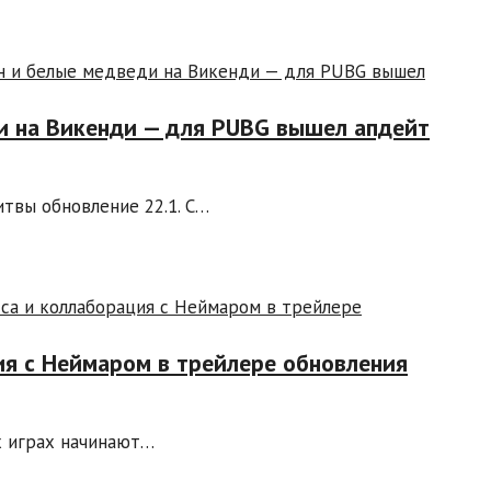
и на Викенди — для PUBG вышел апдейт
твы обновление 22.1. С…
ия с Неймаром в трейлере обновления
х играх начинают…