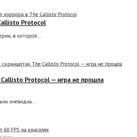
llisto Protocol
серии, в которой…
allisto Protocol — игра не прошла
ольно очевидна…