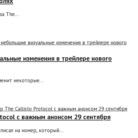
солях
иза The…
альные изменения в трейлере нового
зменит некоторые…
otocol с важным анонсом 29 сентября
аписал на номер, который…