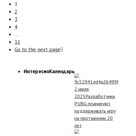
1
2
3
4
…
11
Go to the next page
Интересно
Календарь
2 июля,
2025
Разработчики
PUBG планируют
поддерживать игру
на протяжении 20
лет