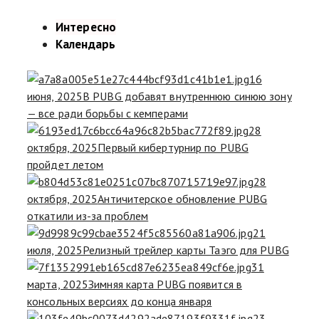
Интересно
Календарь
16
июня, 2025
В PUBG добавят внутреннюю синюю зону
— все ради борьбы с кемперами
28
октября, 2025
Первый кибертурнир по PUBG
пройдет летом
28
октября, 2025
Античитерское обновление PUBG
откатили из-за проблем
21
июля, 2025
Релизный трейлер карты Таэго для PUBG
31
марта, 2025
Зимняя карта PUBG появится в
консольных версиях до конца января
23