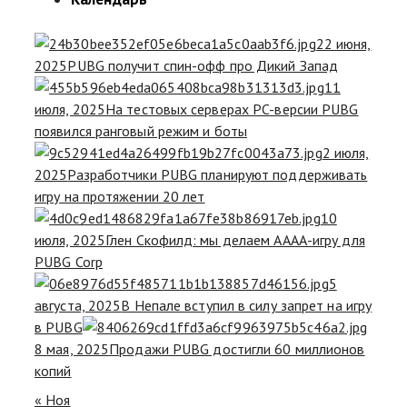
22 июня,
2025
PUBG получит спин-офф про Дикий Запад
11
июля, 2025
На тестовых серверах PC-версии PUBG
появился ранговый режим и боты
2 июля,
2025
Разработчики PUBG планируют поддерживать
игру на протяжении 20 лет
10
июля, 2025
Глен Скофилд: мы делаем АААА-игру для
PUBG Corp
5
августа, 2025
В Непале вступил в силу запрет на игру
в PUBG
8 мая, 2025
Продажи PUBG достигли 60 миллионов
копий
« Ноя