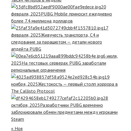
20
февраля, 2025
PUBG Mobile приносит ежедневно
более 7.4 миллиона долларов
17
февраля, 2025
Живучесть транспорта, C4 и
следование за парашютом — детали нового
апдейта PUBG
6 июля,
2025
На тестовых серверах PUBG заработали
региональные ограничения
19
ноября, 2025
Жестокость — первый столп хоррора в
The Callisto Protocol
28
октября, 2025
Разработчики PUBG временно
заблокировали обмен предметами между игроками
Steam
« Ноя