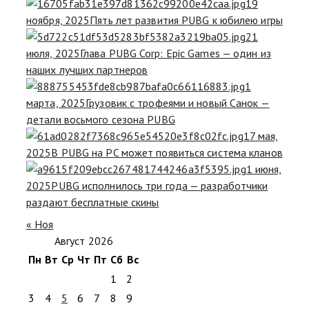
19
ноября, 2025
Пять лет развития PUBG к юбилею игры
21
июля, 2025
Глава PUBG Corp: Epic Games — один из
наших лучших партнеров
1
марта, 2025
Грузовик с трофеями и новый Санок —
детали восьмого сезона PUBG
17 мая,
2025
В PUBG на PC может появиться система кланов
1 июня,
2025
PUBG исполнилось три года — разработчики
раздают бесплатные скины
« Ноя
Август 2026
Пн
Вт
Ср
Чт
Пт
Сб
Вс
1
2
3
4
5
6
7
8
9