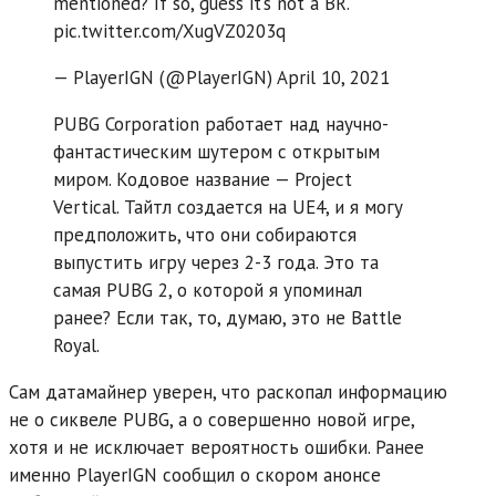
mentioned? If so, guess it’s not a BR.
pic.twitter.com/XugVZ0203q
— PlayerIGN (@PlayerIGN) April 10, 2021
PUBG Corporation работает над научно-
фантастическим шутером с открытым
миром. Кодовое название — Project
Vertical. Тайтл создается на UE4, и я могу
предположить, что они собираются
выпустить игру через 2-3 года. Это та
самая PUBG 2, о которой я упоминал
ранее? Если так, то, думаю, это не Battle
Royal.
Сам датамайнер уверен, что раскопал информацию
не о сиквеле PUBG, а о совершенно новой игре,
хотя и не исключает вероятность ошибки. Ранее
именно PlayerIGN сообщил о скором анонсе