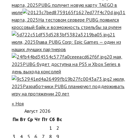
марта, 2025
PUBG получит новую карту TAEGO в
июле
31
марта, 2025
На тестовом сервере PUBG появился
кроссовый байк и возможность стрельбы за рулем
21
июля, 2025
Глава PUBG Corp: Epic Games — один из
наших лучших партнеров
20 мая,
2025
PUBG будет доступна на PS5 и Xbox Series в
день выхода консолей
2 июля,
2025
Разработчики PUBG планируют поддерживать
игру на протяжении 20 лет
« Ноя
Август 2026
Пн
Вт
Ср
Чт
Пт
Сб
Вс
1
2
3
4
5
6
7
8
9