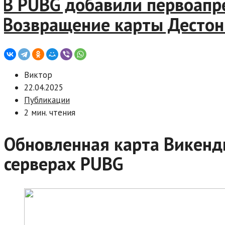
 PUBG добавили первоапрел
озвращение карты Дестон и
Виктор
22.04.2025
Публикации
2 мин. чтения
Обновленная карта Викенд
серверах PUBG