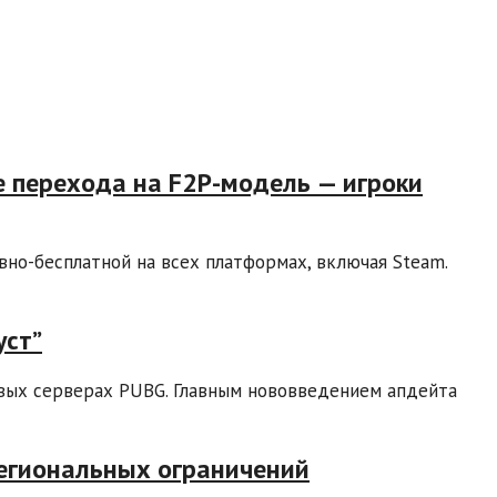
е перехода на F2P-модель — игроки
овно-бесплатной на всех платформах, включая Steam.
уст”
товых серверах PUBG. Главным нововведением апдейта
егиональных ограничений