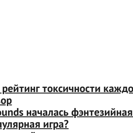
йтинг токсичности каждого
р
nds началась фэнтезийная к
ярная игра?