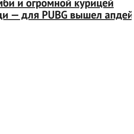
и и огромной курицей
 — для PUBG вышел апдейт 