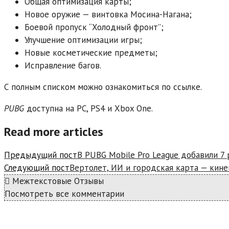
Общая оптимизация карты;
Новое оружие — винтовка Мосина-Нагана;
Боевой пропуск “Холодный фронт”;
Улучшение оптимизации игры;
Новые косметические предметы;
Исправление багов.
С полным списком можно ознакомиться по ссылке.
PUBG
доступна на PC, PS4 и Xbox One.
Read more articles
Предыдущий пост
В PUBG Mobile Pro League добавили 7 
Следующий пост
Вертолет, ИИ и городская карта — кин
Межтекстовые Отзывы
Посмотреть все комментарии