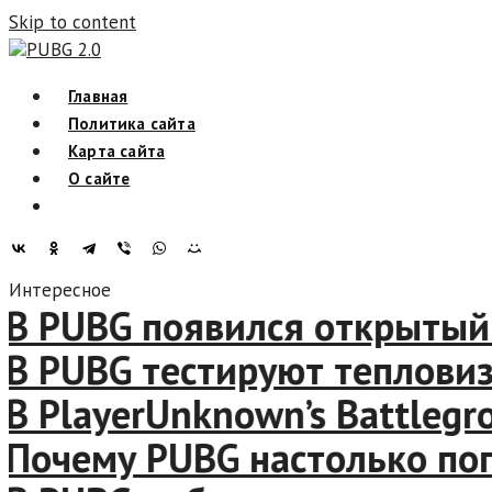
Skip to content
PUBG 2.0
Главная
Политика сайта
Карта сайта
О сайте
Интересное
 PUBG появился открытый ре
 PUBG тестируют тепловизо
 PlayerUnknown’s Battlegrou
очему PUBG настолько попул