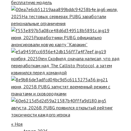
бесплатную модель
6 июля,
2025
На тестовых серверах PUBG заработали
региональные ограничения
19
июня, 2025
Разработчики PUBG официально
анонсировали новую карту “Каракин”
19
ноября, 2025
Глен Скофилд сначала написал, что рад
переработкам над The Callisto Protocol, а затем
извинился перед командой
21
июня, 2025
В PUBG запустят временный режим с
гранатами и сковородками
5
августа, 2026
В PUBG появился открытый рейтинг
токсичности каждого игрока
« Ноя
Август 2026