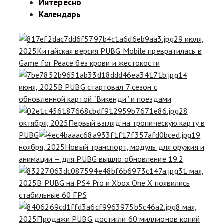
Интересно
Календарь
29 июля,
2025
Китайская версия PUBG Mobile превратилась в
Game for Peace без крови и жестокости
14
июня, 2025
В PUBG стартовал 7 сезон с
обновленной картой “Викенди” и поездами
28
октября, 2025
Первый взгляд на тропическую карту в
PUBG
19
ноября, 2025
Новый транспорт, модуль для оружия и
анимации — для PUBG вышло обновление 19.2
31 мая,
2025
В PUBG на PS4 Pro и Xbox One X появились
стабильные 60 FPS
8 мая,
2025
Продажи PUBG достигли 60 миллионов копий