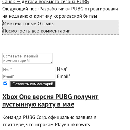
Санок — детали восьмого сезона PUBG
Следующий пост
Разработчики PUBG отреагировали
на недавнюю критику королевской битвы
Межтекстовые Отзывы
Посмотреть все комментарии
Имя*
Email*
Xbox One версия PUBG получит
пустынную карту в мае
Команда PUBG Corp. официально заявила в
твиттере, что игрокам Playerunknown’s