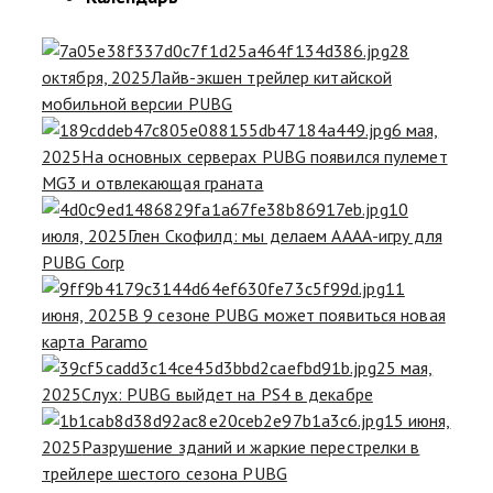
28
октября, 2025
Лайв-экшен трейлер китайской
мобильной версии PUBG
6 мая,
2025
На основных серверах PUBG появился пулемет
MG3 и отвлекающая граната
10
июля, 2025
Глен Скофилд: мы делаем АААА-игру для
PUBG Corp
11
июня, 2025
В 9 сезоне PUBG может появиться новая
карта Paramo
25 мая,
2025
Cлух: PUBG выйдет на PS4 в декабре
15 июня,
2025
Разрушение зданий и жаркие перестрелки в
трейлере шестого сезона PUBG